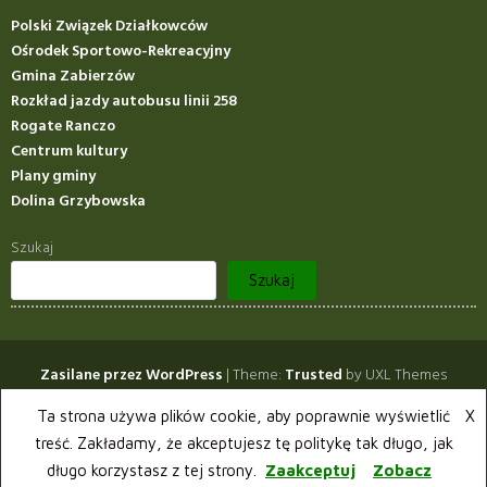
Polski Związek Działkowców
Ośrodek Sportowo-Rekreacyjny
Gmina Zabierzów
Rozkład jazdy autobusu linii 258
Rogate Ranczo
Centrum kultury
Plany gminy
Dolina Grzybowska
Szukaj
Szukaj
Zasilane przez WordPress
|
Theme:
Trusted
by UXL Themes
Opłaty 2026
Informacje
Zmiana użytkownika działki
Ta strona używa plików cookie, aby poprawnie wyświetlić
X
treść. Zakładamy, że akceptujesz tę politykę tak długo, jak
Ogłoszenia
Instalacje
Kontakt
Plan ogrodu
długo korzystasz z tej strony.
Zaakceptuj
Zobacz