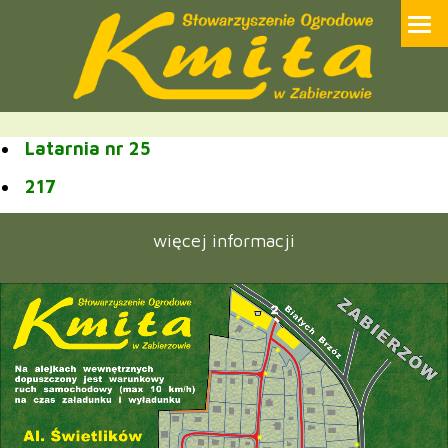
Przejdź
Strona internetowa Stowarzyszenia Ogrodowego ROD Kmita w
Zabierzowie
do
treści
Latarnia nr 25
217
więcej informacji