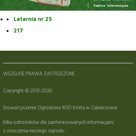
Latarnia nr 25
217
WSZELKIE PRAWA ZASTRZEŻONE
Copyright © 2013-2026
Stowarzyszenie Ogrodowe ROD Kmita w Zabierzowie
Kilka odnośników dla zainteresowanych informacjami
z otoczenia naszego ogrodu: