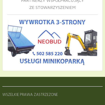
PARTNERZY WSPÓŁPRACUJĄCY
ZE STOWARZYSZENIEM
WSZELKIE PRAWA ZASTRZEŻONE