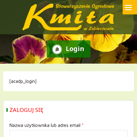
Przejdź
Strona internetowa Stowarzyszenia Ogrodowego ROD Kmita w
Zabierzowie
do
treści
Login
[acadp_login]
ZALOGUJ SIĘ
Nazwa użytkownika lub adres email
*