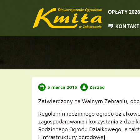
Przejdź
OPŁATY 2026
do
treści
KONTAKT
5 marca 2015
Zarząd
Zatwierdzony na Walnym Zebraniu, obo
Regulamin rodzinnego ogrodu działkowe
zagospodarowania i korzystania z dział
Rodzinnego Ogrodu Działkowego, a takż
i infrastruktury ogrodowej.