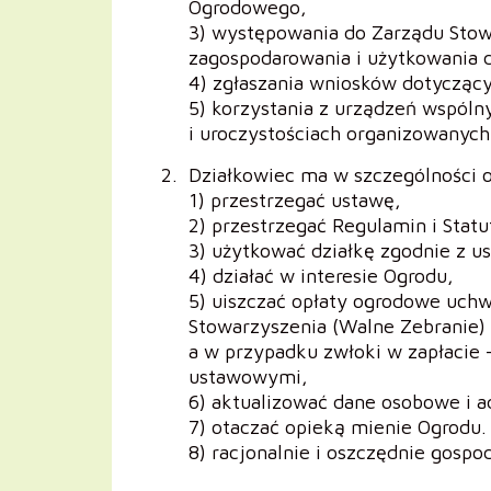
Ogrodowego,
3) występowania do Zarządu Sto
zagospodarowania i użytkowania d
4) zgłaszania wniosków dotycząc
5) korzystania z urządzeń wspóln
i uroczystościach organizowanych
Działkowiec ma w szczególności 
1) przestrzegać ustawę,
2) przestrzegać Regulamin i Sta
3) użytkować działkę zgodnie z u
4) działać w interesie Ogrodu,
5) uiszczać opłaty ogrodowe uch
Stowarzyszenia (Walne Zebranie) 
a w przypadku zwłoki w zapłacie
ustawowymi,
6) aktualizować dane osobowe i a
7) otaczać opieką mienie Ogrodu.
8) racjonalnie i oszczędnie gosp