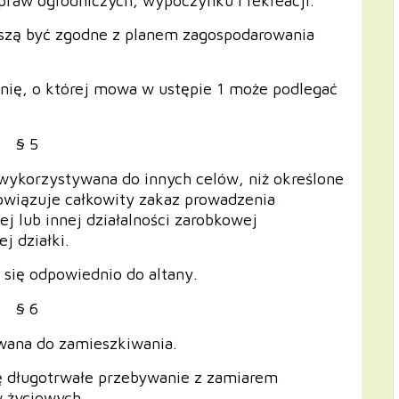
praw ogrodniczych, wypoczynku i rekreacji.
uszą być zgodne z planem zagospodarowania
nię, o której mowa w ustępie 1 może podlegać
§ 5
wykorzystywana do innych celów, niż określone
bowiązuje całkowity zakaz prowadzenia
ej lub innej działalności zarobkowej
j działki.
e się odpowiednio do altany.
§ 6
wana do zamieszkiwania.
ę długotrwałe przebywanie z zamiarem
w życiowych.