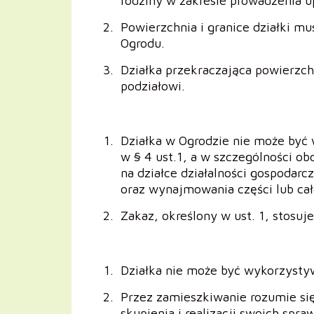
rodziny w zakresie prowadzenia u
Powierzchnia i granice działki m
Ogrodu.
Działka przekraczająca powierzch
podziałowi.
Działka w Ogrodzie nie może być 
w § 4 ust.1, a w szczególności o
na działce działalności gospodarcz
oraz wynajmowania części lub całe
Zakaz, określony w ust. 1, stosuj
Działka nie może być wykorzysty
Przez zamieszkiwanie rozumie si
skupienia i realizacji swoich spra