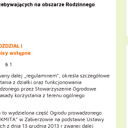
zebywających na obszarze Rodzinnego
OZDZIAŁ I
pisy wstępne
§ 1
any dalej „regulaminem”, określa szczegółowe
tania z działki oraz funkcjonowania
adzonego przez Stowarzyszenie Ogrodowe
asady korzystania z terenu ogólnego
a to wydzielona część Ogrodu prowadzonego
„KMITA” w Zabierzowie na podstawie Ustawy
h z dnia 13 grudnia 2013 r zwanej dalej