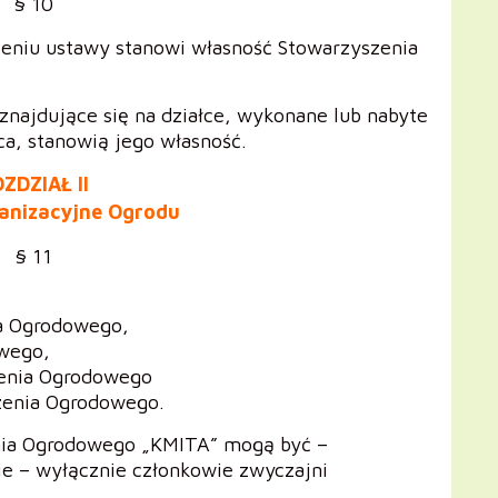
§ 10
ieniu ustawy stanowi własność Stowarzyszenia
 znajdujące się na działce, wykonane lub nabyte
a, stanowią jego własność.
ZDZIAŁ II
anizacyjne Ogrodu
§ 11
ia Ogrodowego,
owego,
zenia Ogrodowego
zenia Ogrodowego.
nia Ogrodowego „KMITA” mogą być –
ie – wyłącznie członkowie zwyczajni