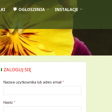
enia Ogrodowego ROD Kmita w Zabierzowie
ŁKI
OGŁOSZENIA
INSTALACJE
ZALOGUJ SIĘ
Nazwa użytkownika lub adres email
*
Hasło
*