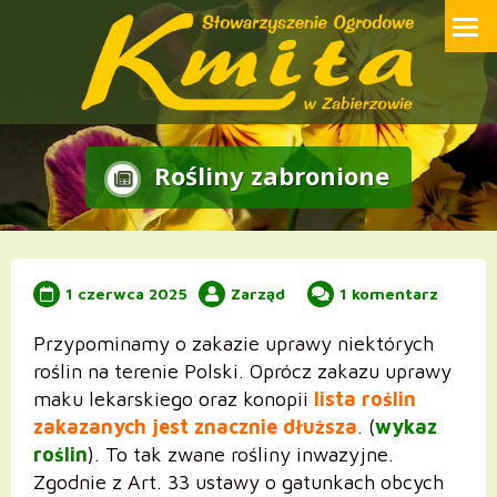
Przejdź
Strona internetowa Stowarzyszenia Ogrodowego ROD Kmita w
Zabierzowie
do
treści
Rośliny zabronione
1 czerwca 2025
Zarząd
1 komentarz
Przypominamy o zakazie uprawy niektórych
roślin na terenie Polski. Oprócz zakazu uprawy
maku lekarskiego oraz konopii
lista roślin
zakazanych jest znacznie dłuższa
. (
wykaz
roślin
). To tak zwane rośliny inwazyjne.
Zgodnie z Art. 33 ustawy o gatunkach obcych