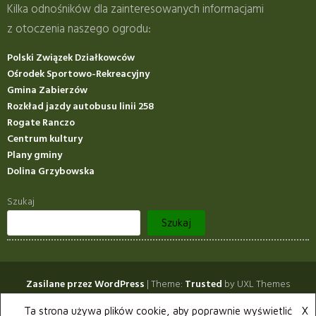
Kilka odnośników dla zainteresowanych informacjami
z otoczenia naszego ogrodu:
Polski Związek Działkowców
Ośrodek Sportowo-Rekreacyjny
Gmina Zabierzów
Rozkład jazdy autobusu linii 258
Rogate Ranczo
Centrum kultury
Plany gminy
Dolina Grzybowska
Szukaj
Szukaj
Zasilane przez WordPress
|
Theme:
Trusted
by UXL Themes
Opłaty 2026
Informacje
Zmiana użytkownika działki
Ta strona używa plików cookie, aby poprawnie wyświetlić
X