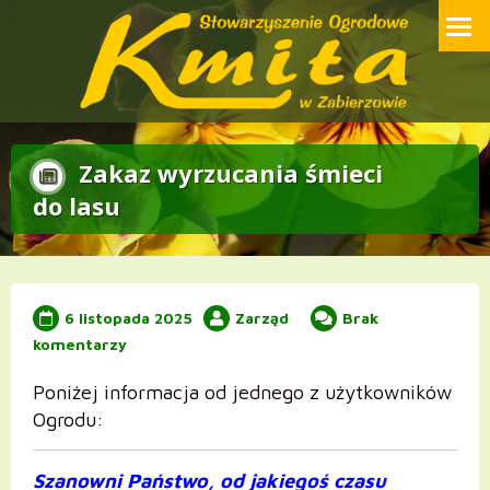
Przejdź
Strona internetowa Stowarzyszenia Ogrodowego ROD Kmita w
Zabierzowie
do
treści
Zakaz wyrzucania śmieci
do lasu
6 listopada 2025
Zarząd
Brak
komentarzy
Poniżej informacja od jednego z użytkowników
Ogrodu:
Szanowni Państwo, od jakiegoś czasu