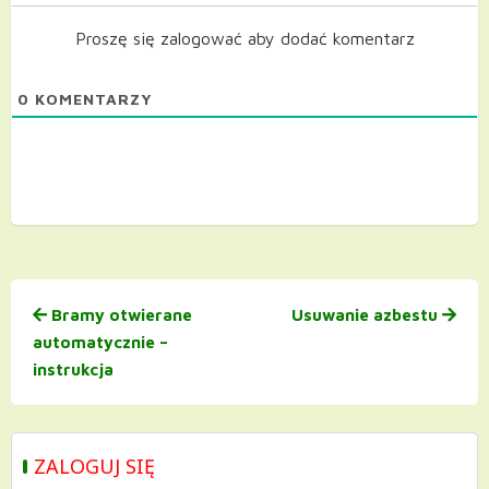
Proszę się zalogować aby dodać komentarz
0
KOMENTARZY
Nawigacja
Bramy otwierane
Usuwanie azbestu
wpisu
automatycznie –
instrukcja
ZALOGUJ SIĘ