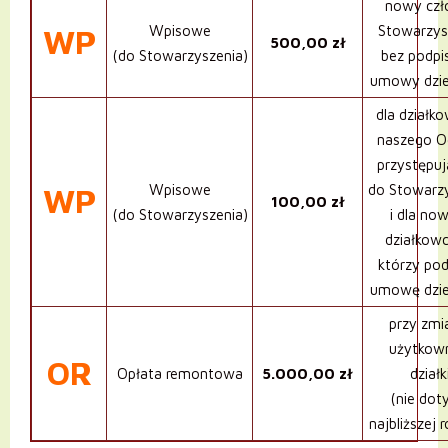
nowy czł
Wpisowe
Stowarzys
WP
500,00 zł
(do Stowarzyszenia)
bez podpi
umowy dzi
dla działk
naszego O
przystępuj
Wpisowe
do Stowarz
WP
100,00 zł
(do Stowarzyszenia)
i dla no
działkow
którzy pod
umowę dzi
przy zmi
użytkow
OR
Opłata remontowa
5.000,00 zł
działk
(nie dot
najbliższej 