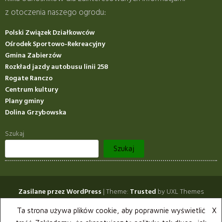
z otoczenia naszego ogrodu:
Polski Związek Działkowców
Ośrodek Sportowo-Rekreacyjny
Gmina Zabierzów
Rozkład jazdy autobusu linii 258
Rogate Ranczo
Centrum kultury
Plany gminy
Dolina Grzybowska
Szukaj
Szukaj
Zasilane przez WordPress
|
Theme:
Trusted
by UXL Themes
Opłaty 2026
Informacje
Zmiana użytkownika działki
Ta strona używa plików cookie, aby poprawnie wyświetlić
X