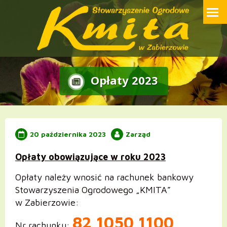
Przejdź
Strona internetowa Stowarzyszenia Ogrodowego ROD Kmita w
Zabierzowie
do
treści
Opłaty 2023
20 października 2023
Zarząd
Opłaty obowiązujące w roku 2023
Opłaty należy wnosić na rachunek bankowy
Stowarzyszenia Ogrodowego „KMITA”
w Zabierzowie:
82 1050 1100
Nr rachunku: