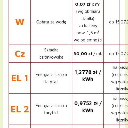
2
0,07 zł
x m
(wg obmiaru
działki)
W
Opłata za wodę
do 15.07
za baseny
3
pow. 1,5 m
wg pojemności
Składka
Cz
30,00 zł
/ rok
do 15.07
członkowska
na bież
1,2778 zł /
Energia z licznika
(co mies
EL 1
kWh
taryfa I
wg wska
licznik
na bież
0,9752 zł /
Energia z licznika
(co mies
EL 2
kWh
taryfa II
wg wska
licznik