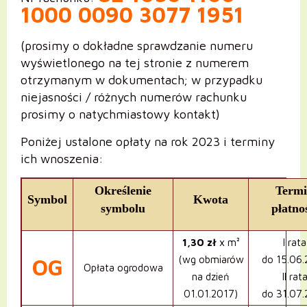
1000 0090 3077 1951
(prosimy o dokładne sprawdzanie numeru
wyświetlonego na tej stronie z numerem
otrzymanym w dokumentach; w przypadku
niejasności / różnych numerów rachunku
prosimy o natychmiastowy kontakt)
Poniżej ustalone opłaty na rok 2023 i terminy
ich wnoszenia:
Określenie
Term
Symbol
Kwota
symbolu
płatno
1,30 zł
x m²
I rata
(wg obmiarów
do 15.06
OG
Opłata ogrodowa
na dzień
II rat
01.01.2017)
do 31.07